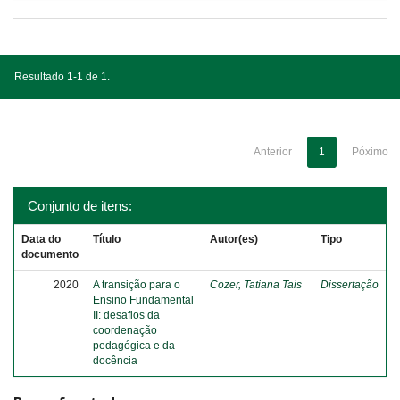
Resultado 1-1 de 1.
Anterior
1
Póximo
Conjunto de itens:
Data do
Título
Autor(es)
Tipo
documento
2020
A transição para o
Cozer, Tatiana Tais
Dissertação
Ensino Fundamental
II: desafios da
coordenação
pedagógica e da
docência