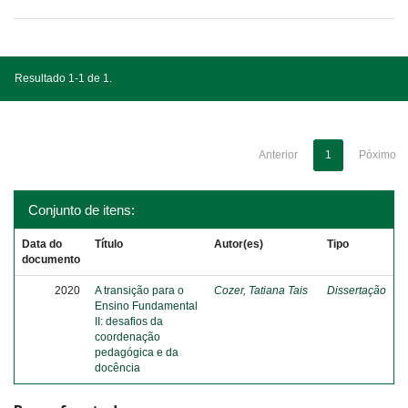
Resultado 1-1 de 1.
Anterior
1
Póximo
Conjunto de itens:
Data do
Título
Autor(es)
Tipo
documento
2020
A transição para o
Cozer, Tatiana Tais
Dissertação
Ensino Fundamental
II: desafios da
coordenação
pedagógica e da
docência