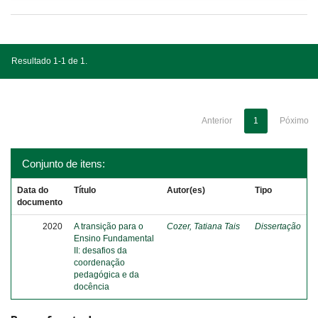
Resultado 1-1 de 1.
Anterior
1
Póximo
Conjunto de itens:
Data do
Título
Autor(es)
Tipo
documento
2020
A transição para o
Cozer, Tatiana Tais
Dissertação
Ensino Fundamental
II: desafios da
coordenação
pedagógica e da
docência