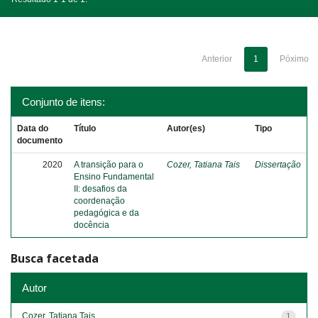
Anterior
1
Póximo
Conjunto de itens:
Data do
Título
Autor(es)
Tipo
documento
2020
A transição para o
Cozer, Tatiana Tais
Dissertação
Ensino Fundamental
II: desafios da
coordenação
pedagógica e da
docência
Busca facetada
Autor
Cozer, Tatiana Tais
1