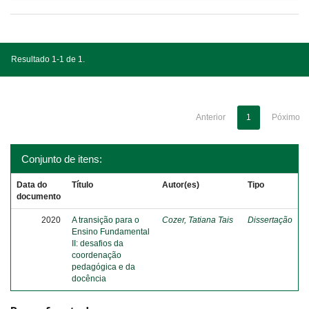
Resultado 1-1 de 1.
Anterior
1
Póximo
Conjunto de itens:
Data do
Título
Autor(es)
Tipo
documento
2020
A transição para o
Cozer, Tatiana Tais
Dissertação
Ensino Fundamental
II: desafios da
coordenação
pedagógica e da
docência