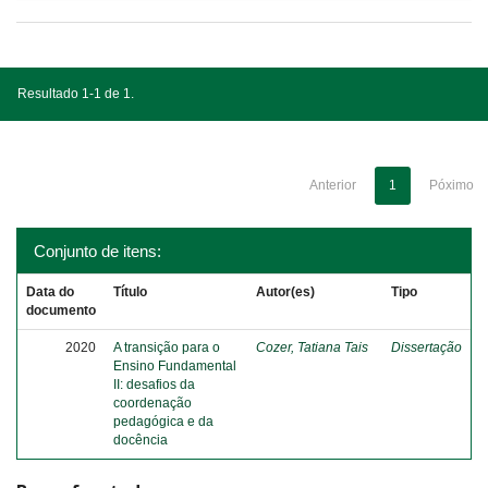
Resultado 1-1 de 1.
Anterior
1
Póximo
Conjunto de itens:
Data do
Título
Autor(es)
Tipo
documento
2020
A transição para o
Cozer, Tatiana Tais
Dissertação
Ensino Fundamental
II: desafios da
coordenação
pedagógica e da
docência