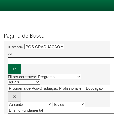
Skip
navigation
Página de Busca
Buscar em:
por
Filtros correntes: