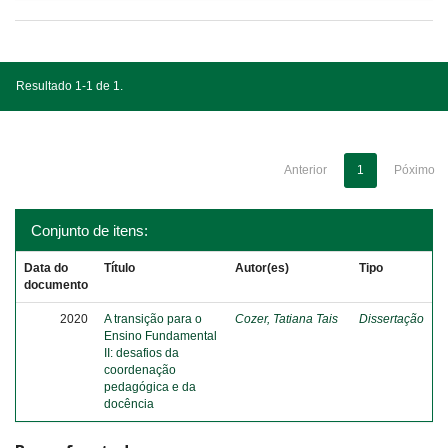
Resultado 1-1 de 1.
Anterior
1
Póximo
Conjunto de itens:
Data do
Título
Autor(es)
Tipo
documento
2020
A transição para o
Cozer, Tatiana Tais
Dissertação
Ensino Fundamental
II: desafios da
coordenação
pedagógica e da
docência