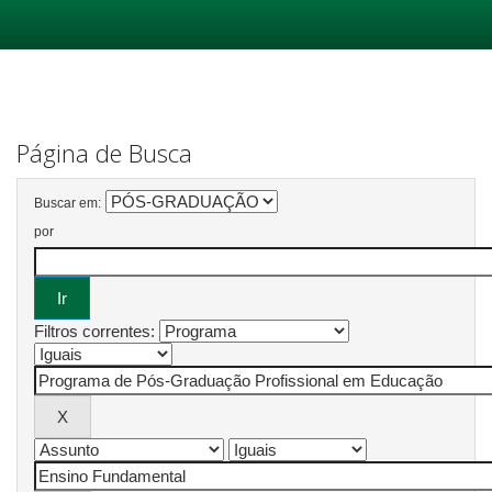
Skip
navigation
Página de Busca
Buscar em:
por
Filtros correntes: