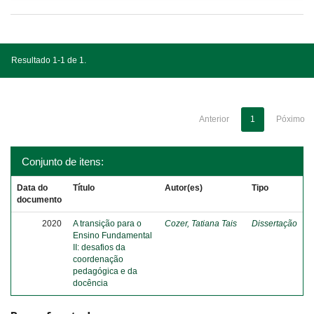
Resultado 1-1 de 1.
Anterior
1
Póximo
Conjunto de itens:
Data do
Título
Autor(es)
Tipo
documento
2020
A transição para o
Cozer, Tatiana Tais
Dissertação
Ensino Fundamental
II: desafios da
coordenação
pedagógica e da
docência