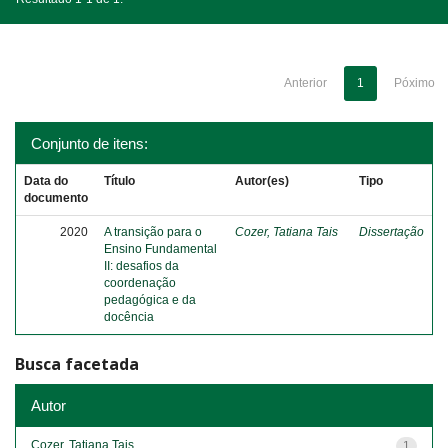
Anterior
1
Póximo
Conjunto de itens:
Data do
Título
Autor(es)
Tipo
documento
2020
A transição para o
Cozer, Tatiana Tais
Dissertação
Ensino Fundamental
II: desafios da
coordenação
pedagógica e da
docência
Busca facetada
Autor
Cozer, Tatiana Tais
1