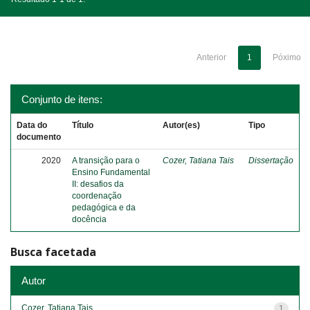
Anterior
1
Póximo
Conjunto de itens:
Data do
Título
Autor(es)
Tipo
documento
2020
A transição para o
Cozer, Tatiana Tais
Dissertação
Ensino Fundamental
II: desafios da
coordenação
pedagógica e da
docência
Busca facetada
Autor
Cozer, Tatiana Tais
1