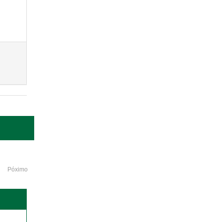
Póximo
o