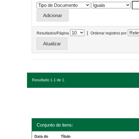
|
Resultados/Página
Ordenar registros por
Resultado 1-1 de 1.
Conjunto de itens:
Data do
Título