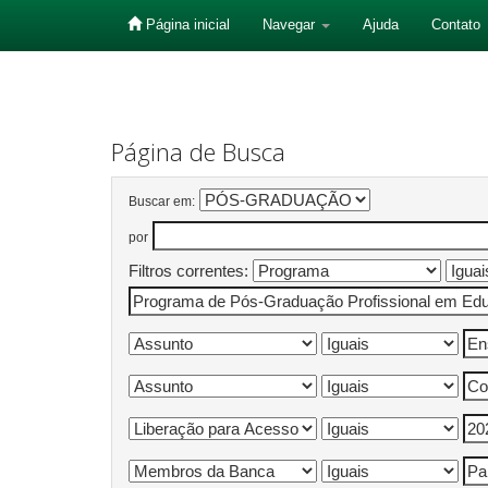
Página inicial
Navegar
Ajuda
Contato
Skip
navigation
Página de Busca
Buscar em:
por
Filtros correntes: