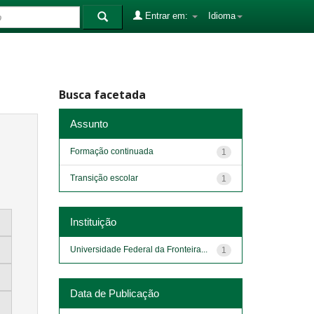
Entrar em:
Idioma
Busca facetada
Assunto
Formação continuada
1
Transição escolar
1
Instituição
Universidade Federal da Fronteira...
1
Data de Publicação