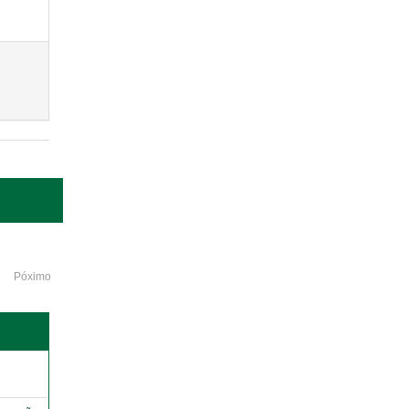
Póximo
o