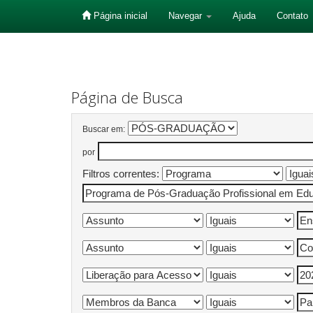
Página inicial
Navegar
Ajuda
Contato
Skip
navigation
Página de Busca
Buscar em:
por
Filtros correntes: