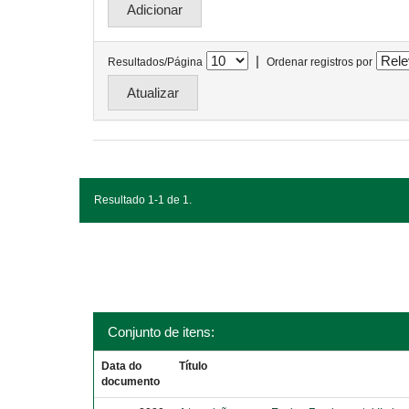
|
Resultados/Página
Ordenar registros por
Resultado 1-1 de 1.
Conjunto de itens:
Data do
Título
documento