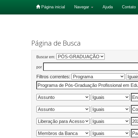
Página inicial
Navegar
Ajuda
Contato
Skip
navigation
Página de Busca
Buscar em:
por
Filtros correntes: