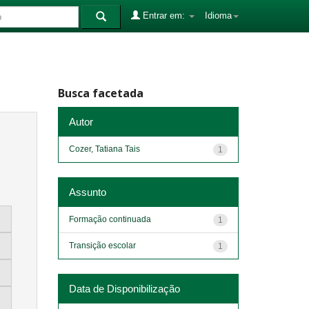
Entrar em:
Idioma
Busca facetada
Autor
Cozer, Tatiana Tais
1
Assunto
Formação continuada
1
Transição escolar
1
Data de Disponibilização