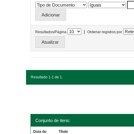
|
Resultados/Página
Ordenar registros por
Resultado 1-1 de 1.
Conjunto de itens:
Data do
Título