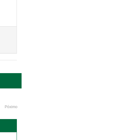
Póximo
o