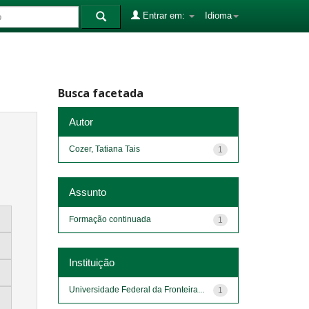
Entrar em:
Idioma
Busca facetada
Autor
Cozer, Tatiana Tais
1
Assunto
Formação continuada
1
Instituição
Universidade Federal da Fronteira...
1