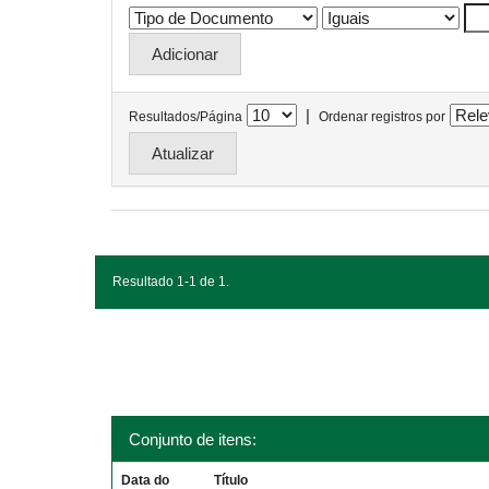
|
Resultados/Página
Ordenar registros por
Resultado 1-1 de 1.
Conjunto de itens:
Data do
Título