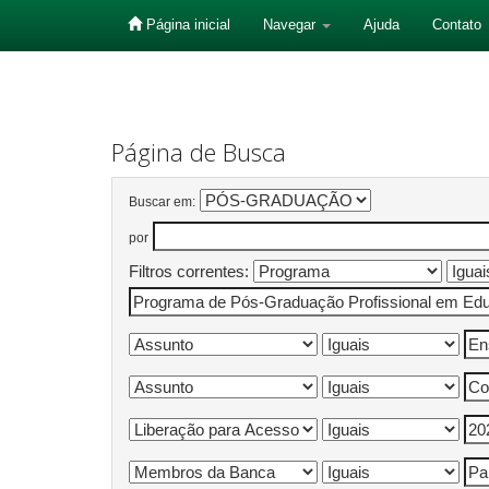
Página inicial
Navegar
Ajuda
Contato
Skip
navigation
Página de Busca
Buscar em:
por
Filtros correntes: