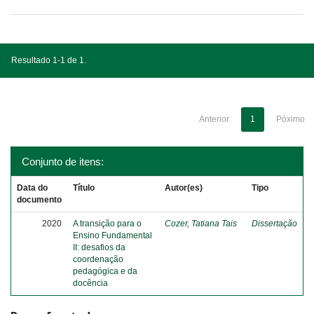
Resultado 1-1 de 1.
Anterior
1
Póximo
Conjunto de itens:
Data do
Título
Autor(es)
Tipo
documento
2020
A transição para o
Cozer, Tatiana Tais
Dissertação
Ensino Fundamental
II: desafios da
coordenação
pedagógica e da
docência