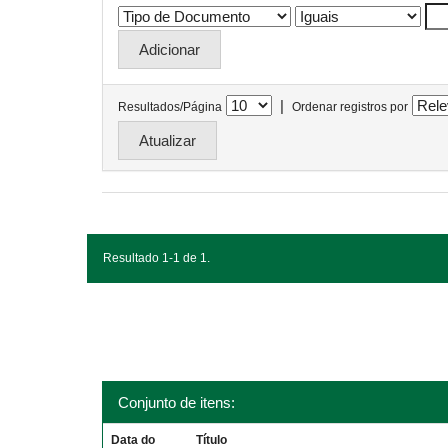
|
Resultados/Página
Ordenar registros por
Resultado 1-1 de 1.
Conjunto de itens:
Data do
Título