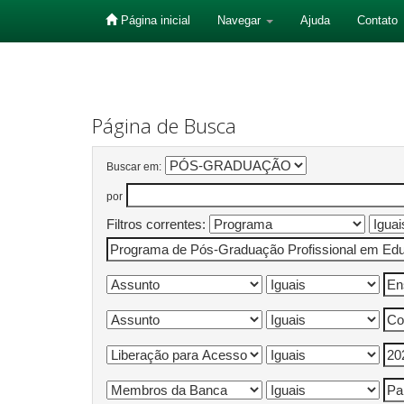
Página inicial
Navegar
Ajuda
Contato
Skip
navigation
Página de Busca
Buscar em:
por
Filtros correntes: