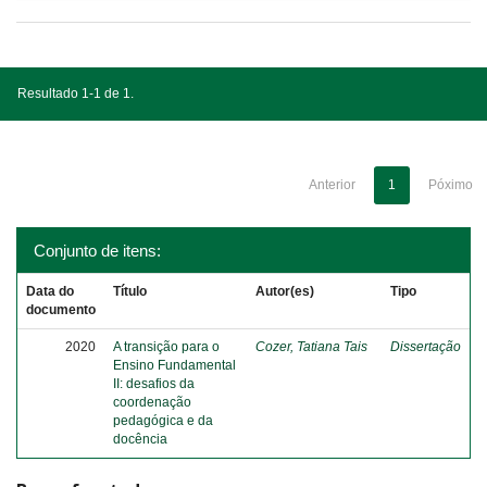
Resultado 1-1 de 1.
Anterior
1
Póximo
Conjunto de itens:
Data do
Título
Autor(es)
Tipo
documento
2020
A transição para o
Cozer, Tatiana Tais
Dissertação
Ensino Fundamental
II: desafios da
coordenação
pedagógica e da
docência