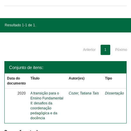
Resultado 1-1 de 1.
Anterior
1
Póximo
Conjunto de itens:
Data do
Título
Autor(es)
Tipo
documento
2020
A transição para o
Cozer, Tatiana Tais
Dissertação
Ensino Fundamental
II: desafios da
coordenação
pedagógica e da
docência