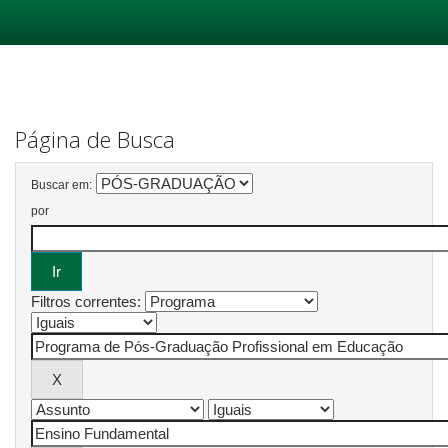
Skip
navigation
Página de Busca
Buscar em:
por
Filtros correntes: