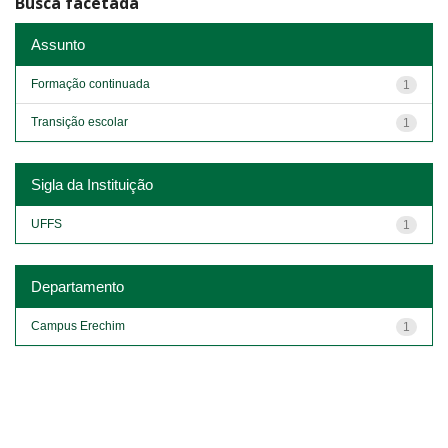
Busca facetada
Assunto
Formação continuada
1
Transição escolar
1
Sigla da Instituição
UFFS
1
Departamento
Campus Erechim
1