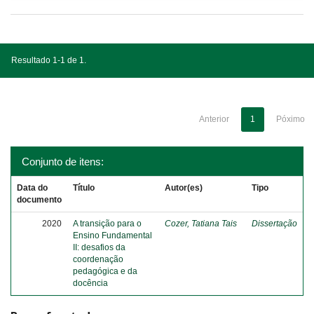
Resultado 1-1 de 1.
Anterior
1
Póximo
Conjunto de itens:
Data do
Título
Autor(es)
Tipo
documento
2020
A transição para o
Cozer, Tatiana Tais
Dissertação
Ensino Fundamental
II: desafios da
coordenação
pedagógica e da
docência