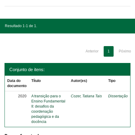
Resultado 1-1 de 1.
Anterior
1
Póximo
Conjunto de itens:
Data do
Título
Autor(es)
Tipo
documento
2020
A transição para o
Cozer, Tatiana Tais
Dissertação
Ensino Fundamental
II: desafios da
coordenação
pedagógica e da
docência