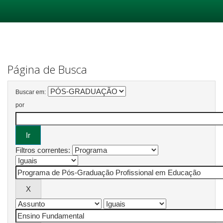
Skip
navigation
Página de Busca
Buscar em:
por
Filtros correntes: