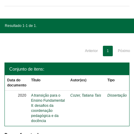
Resultado 1-1 de 1.
Anterior
1
Póximo
Conjunto de itens:
Data do
Título
Autor(es)
Tipo
documento
2020
A transição para o
Cozer, Tatiana Tais
Dissertação
Ensino Fundamental
II: desafios da
coordenação
pedagógica e da
docência