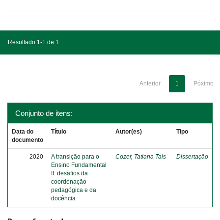
Resultado 1-1 de 1.
Anterior
1
Póximo
Conjunto de itens:
Data do
Título
Autor(es)
Tipo
documento
2020
A transição para o
Cozer, Tatiana Tais
Dissertação
Ensino Fundamental
II: desafios da
coordenação
pedagógica e da
docência