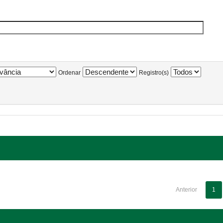
Ordenar
Registro(s)
Anterior
1