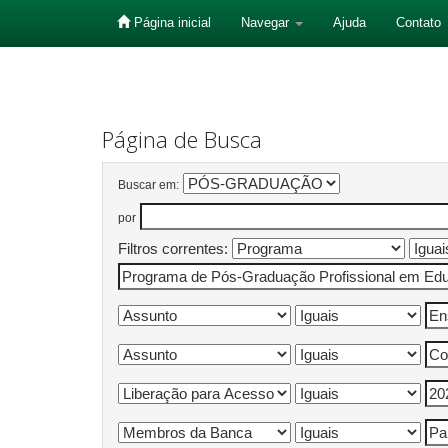
Página inicial
Navegar
Ajuda
Contato
Skip
navigation
Página de Busca
Buscar em:
por
Filtros correntes: