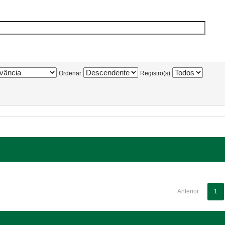
Ordenar
Registro(s)
Anterior
1