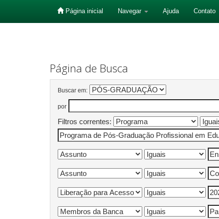
Página inicial
Navegar
Ajuda
Contato
Skip
navigation
Página de Busca
Buscar em:
por
Filtros correntes: