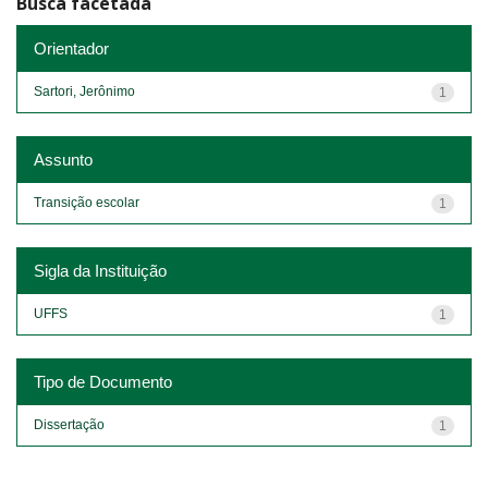
Busca facetada
Orientador
Sartori, Jerônimo
1
Assunto
Transição escolar
1
Sigla da Instituição
UFFS
1
Tipo de Documento
Dissertação
1