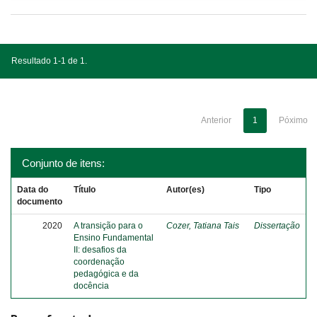
Resultado 1-1 de 1.
Anterior
1
Póximo
Conjunto de itens:
Data do
Título
Autor(es)
Tipo
documento
2020
A transição para o
Cozer, Tatiana Tais
Dissertação
Ensino Fundamental
II: desafios da
coordenação
pedagógica e da
docência