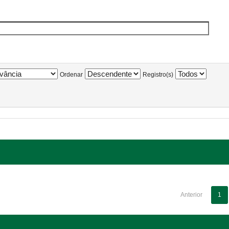
Ordenar
Registro(s)
Anterior
1