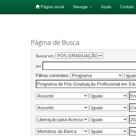
Página inicial
Navegar
Ajuda
Contato
Skip
navigation
Página de Busca
Buscar em:
por
Filtros correntes: