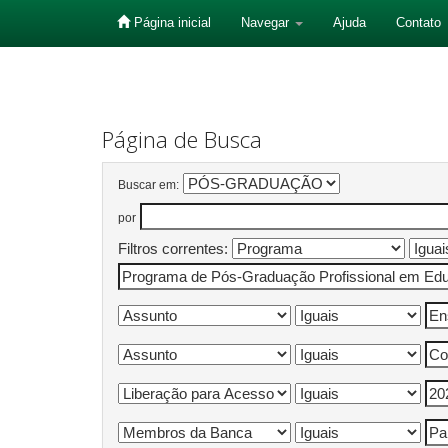
Página inicial
Navegar
Ajuda
Contato
Skip
navigation
Página de Busca
Buscar em:
por
Filtros correntes: