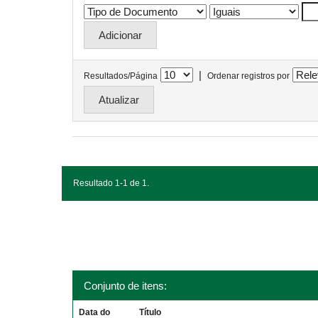
|
Resultados/Página
Ordenar registros por
Resultado 1-1 de 1.
Conjunto de itens:
Data do
Título