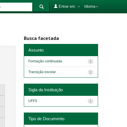
Entrar em:
Idioma
Busca facetada
Assunto
Formação continuada
1
Transição escolar
1
Sigla da Instituição
UFFS
1
Tipo de Documento