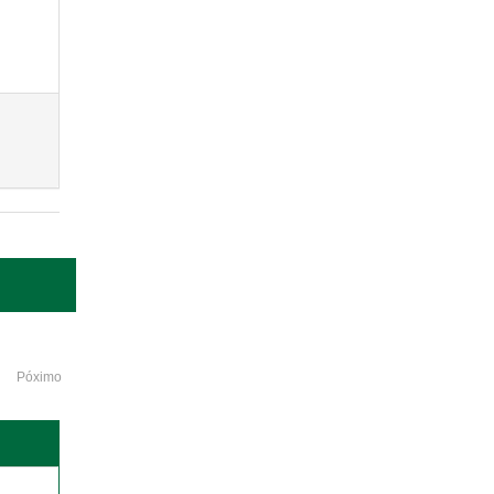
Póximo
o