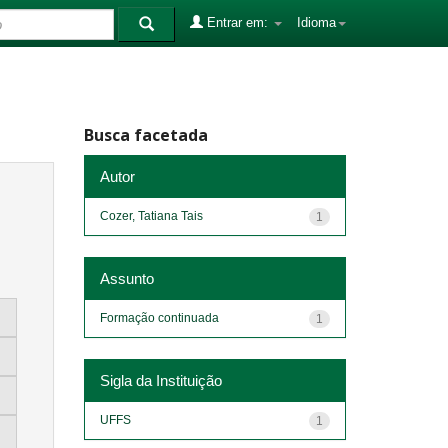
Entrar em:
Idioma
Busca facetada
Autor
Cozer, Tatiana Tais
1
Assunto
Formação continuada
1
Sigla da Instituição
UFFS
1