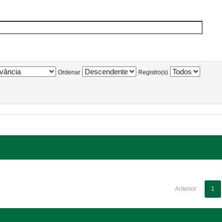
Ordenar
Registro(s)
Anterior
1