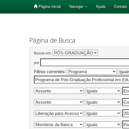
Página inicial
Navegar
Ajuda
Contato
Skip
navigation
Página de Busca
Buscar em:
por
Filtros correntes: