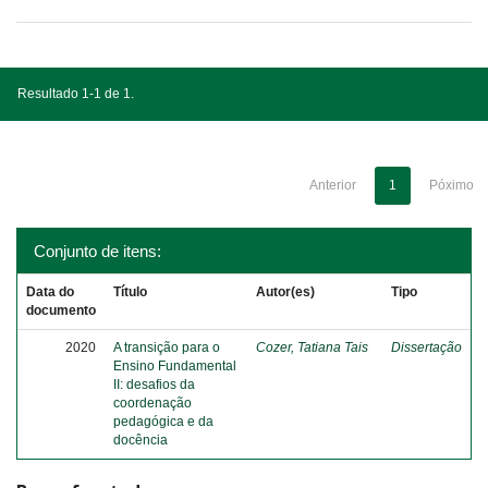
Resultado 1-1 de 1.
Anterior
1
Póximo
Conjunto de itens:
Data do
Título
Autor(es)
Tipo
documento
2020
A transição para o
Cozer, Tatiana Tais
Dissertação
Ensino Fundamental
II: desafios da
coordenação
pedagógica e da
docência