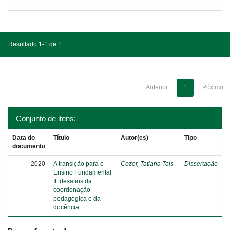
Resultado 1-1 de 1.
Anterior
1
Póximo
Conjunto de itens:
Data do
Título
Autor(es)
Tipo
documento
2020
A transição para o
Cozer, Tatiana Tais
Dissertação
Ensino Fundamental
II: desafios da
coordenação
pedagógica e da
docência