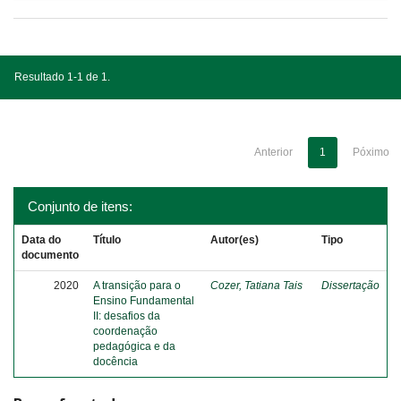
Resultado 1-1 de 1.
Anterior
1
Póximo
Conjunto de itens:
Data do
Título
Autor(es)
Tipo
documento
2020
A transição para o
Cozer, Tatiana Tais
Dissertação
Ensino Fundamental
II: desafios da
coordenação
pedagógica e da
docência