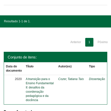
Resultado 1-1 de 1.
Anterior
1
Póximo
Conjunto de itens:
Data do
Título
Autor(es)
Tipo
documento
2020
A transição para o
Cozer, Tatiana Tais
Dissertação
Ensino Fundamental
II: desafios da
coordenação
pedagógica e da
docência