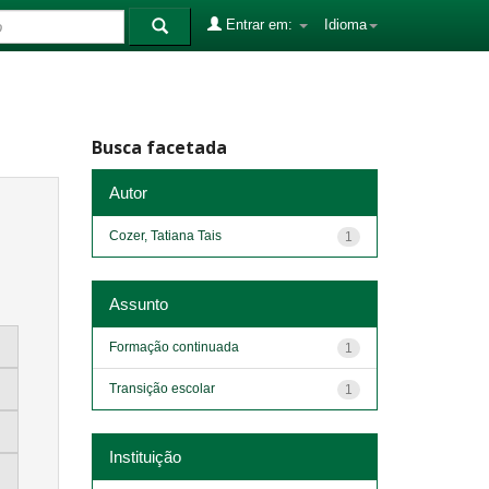
Entrar em:
Idioma
Busca facetada
Autor
Cozer, Tatiana Tais
1
Assunto
Formação continuada
1
Transição escolar
1
Instituição