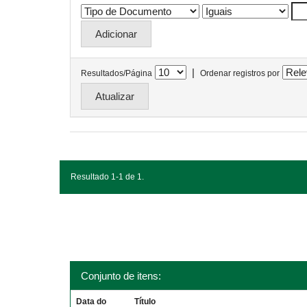
|
Resultados/Página
Ordenar registros por
Resultado 1-1 de 1.
Conjunto de itens:
Data do
Título