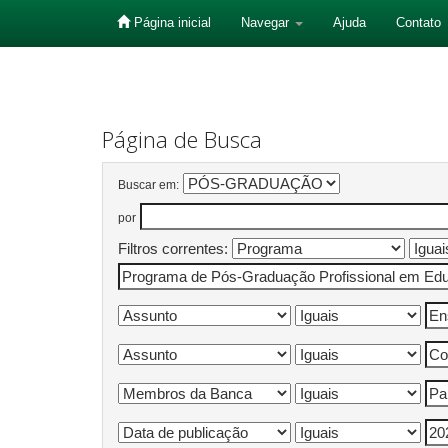
Página inicial
Navegar
Ajuda
Contato
Skip
navigation
Página de Busca
Buscar em:
por
Filtros correntes: