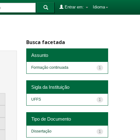
Entrar em:
Idioma
Busca facetada
Assunto
Formação continuada
1
Sigla da Instituição
UFFS
1
Tipo de Documento
Dissertação
1