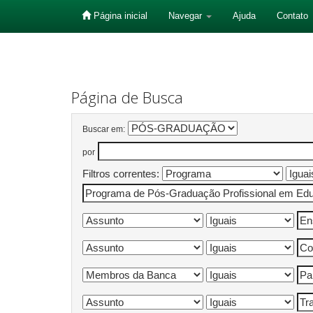
Página inicial
Navegar
Ajuda
Contato
Skip
navigation
Página de Busca
Buscar em:
por
Filtros correntes: