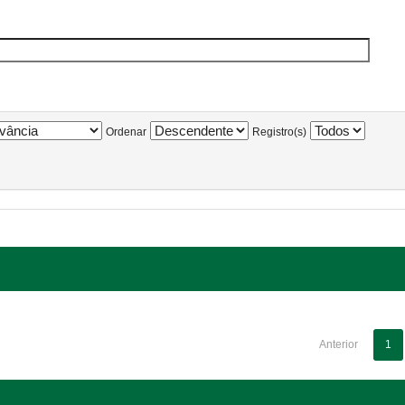
Ordenar
Registro(s)
Anterior
1