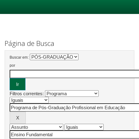
Skip
navigation
Página de Busca
Buscar em:
por
Filtros correntes: