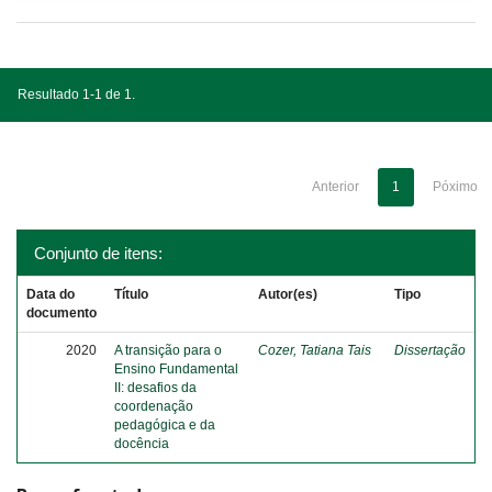
Resultado 1-1 de 1.
Anterior
1
Póximo
Conjunto de itens:
Data do
Título
Autor(es)
Tipo
documento
2020
A transição para o
Cozer, Tatiana Tais
Dissertação
Ensino Fundamental
II: desafios da
coordenação
pedagógica e da
docência