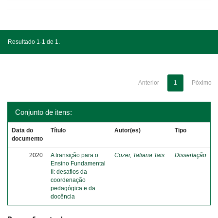
Resultado 1-1 de 1.
Anterior
1
Póximo
Conjunto de itens:
Data do
Título
Autor(es)
Tipo
documento
2020
A transição para o
Cozer, Tatiana Tais
Dissertação
Ensino Fundamental
II: desafios da
coordenação
pedagógica e da
docência