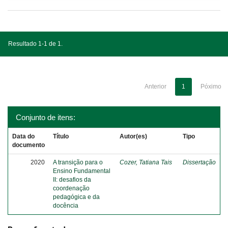
Resultado 1-1 de 1.
Anterior
1
Póximo
Conjunto de itens:
Data do
Título
Autor(es)
Tipo
documento
2020
A transição para o
Cozer, Tatiana Tais
Dissertação
Ensino Fundamental
II: desafios da
coordenação
pedagógica e da
docência