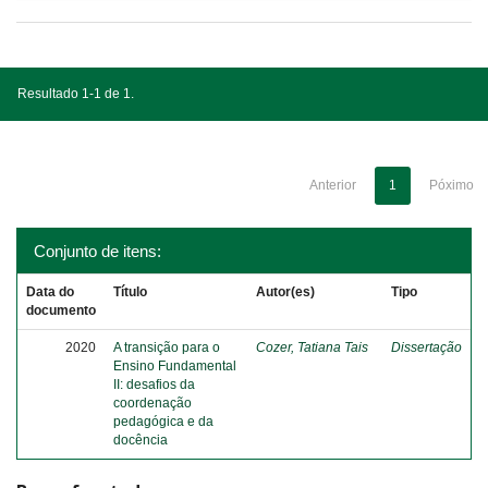
Resultado 1-1 de 1.
Anterior
1
Póximo
Conjunto de itens:
Data do
Título
Autor(es)
Tipo
documento
2020
A transição para o
Cozer, Tatiana Tais
Dissertação
Ensino Fundamental
II: desafios da
coordenação
pedagógica e da
docência