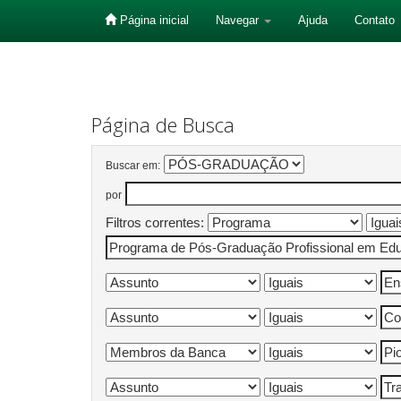
Página inicial
Navegar
Ajuda
Contato
Skip
navigation
Página de Busca
Buscar em:
por
Filtros correntes: