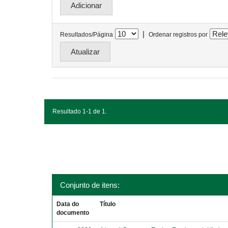
|
Resultados/Página
Ordenar registros por
Resultado 1-1 de 1.
Conjunto de itens:
Data do
Título
documento