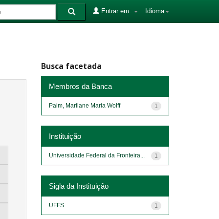
Entrar em:
Idioma
Busca facetada
Membros da Banca
Paim, Marilane Maria Wolff
1
Instituição
Universidade Federal da Fronteira...
1
Sigla da Instituição
UFFS
1