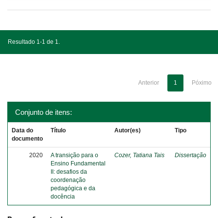
Resultado 1-1 de 1.
Anterior
1
Póximo
Conjunto de itens:
Data do
Título
Autor(es)
Tipo
documento
2020
A transição para o
Cozer, Tatiana Tais
Dissertação
Ensino Fundamental
II: desafios da
coordenação
pedagógica e da
docência