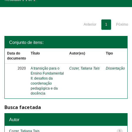
Anterior
1
Póximo
Conjunto de itens:
Data do
Título
Autor(es)
Tipo
documento
2020
A transição para o
Cozer, Tatiana Tais
Dissertação
Ensino Fundamental
II: desafios da
coordenação
pedagógica e da
docência
Busca facetada
Autor
Cozer, Tatiana Tais
1