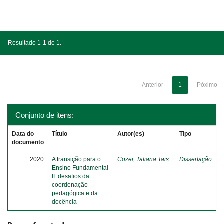
Resultado 1-1 de 1.
Anterior
1
Póximo
Conjunto de itens:
Data do
Título
Autor(es)
Tipo
documento
2020
A transição para o
Cozer, Tatiana Tais
Dissertação
Ensino Fundamental
II: desafios da
coordenação
pedagógica e da
docência