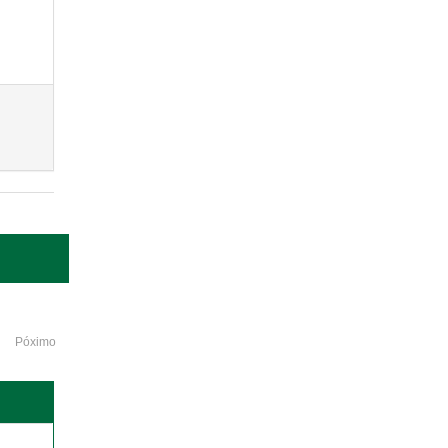
Póximo
o