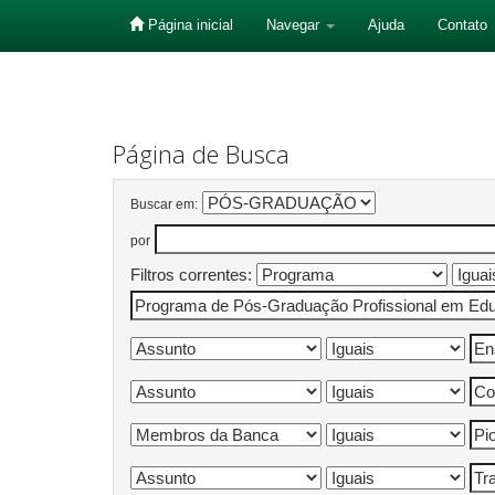
Página inicial
Navegar
Ajuda
Contato
Skip
navigation
Página de Busca
Buscar em:
por
Filtros correntes: