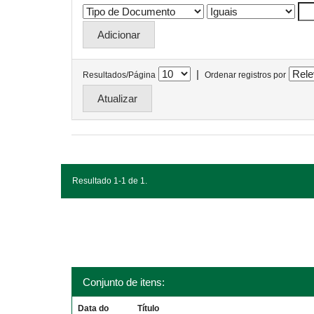
|
Resultados/Página
Ordenar registros por
Resultado 1-1 de 1.
Conjunto de itens:
Data do
Título