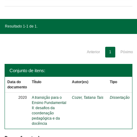
Resultado 1-1 de 1.
Anterior
1
Póximo
Conjunto de itens:
Data do
Título
Autor(es)
Tipo
documento
2020
A transição para o
Cozer, Tatiana Tais
Dissertação
Ensino Fundamental
II: desafios da
coordenação
pedagógica e da
docência