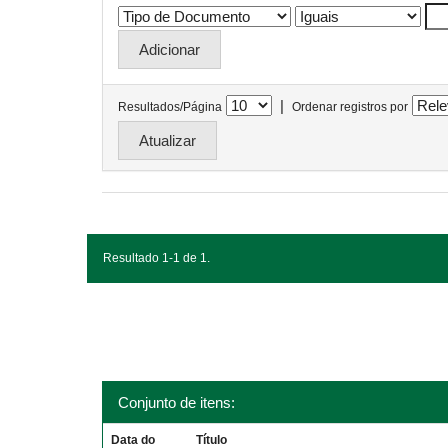
|
Resultados/Página
Ordenar registros por
Resultado 1-1 de 1.
Conjunto de itens:
Data do
Título