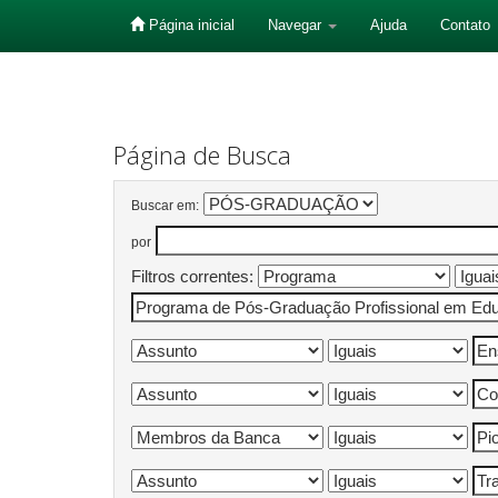
Página inicial
Navegar
Ajuda
Contato
Skip
navigation
Página de Busca
Buscar em:
por
Filtros correntes: