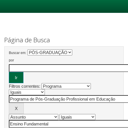
Skip
navigation
Página de Busca
Buscar em:
por
Filtros correntes: