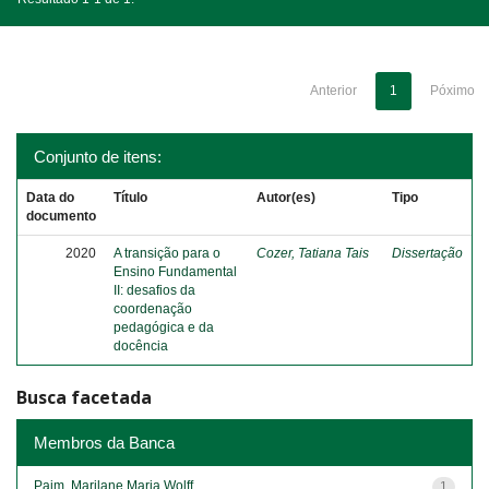
Anterior
1
Póximo
Conjunto de itens:
Data do
Título
Autor(es)
Tipo
documento
2020
A transição para o
Cozer, Tatiana Tais
Dissertação
Ensino Fundamental
II: desafios da
coordenação
pedagógica e da
docência
Busca facetada
Membros da Banca
Paim, Marilane Maria Wolff
1