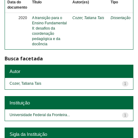
Data do
Título
Autor(es)
Tipo
documento
2020
A transição para o
Cozer, Tatiana Tais
Dissertação
Ensino Fundamental
II: desafios da
coordenação
pedagógica e da
docência
Busca facetada
Autor
Cozer, Tatiana Tais
1
Instituição
Universidade Federal da Fronteira...
1
Sigla da Instituição