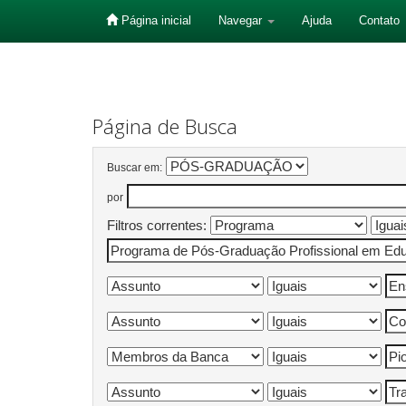
Página inicial
Navegar
Ajuda
Contato
Skip
navigation
Página de Busca
Buscar em:
por
Filtros correntes: