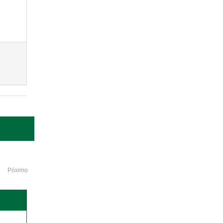
Póximo
o