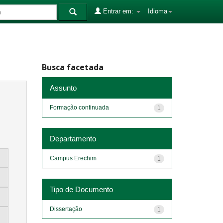
Entrar em:
Idioma
Busca facetada
Assunto
Formação continuada
1
Departamento
Campus Erechim
1
Tipo de Documento
Dissertação
1