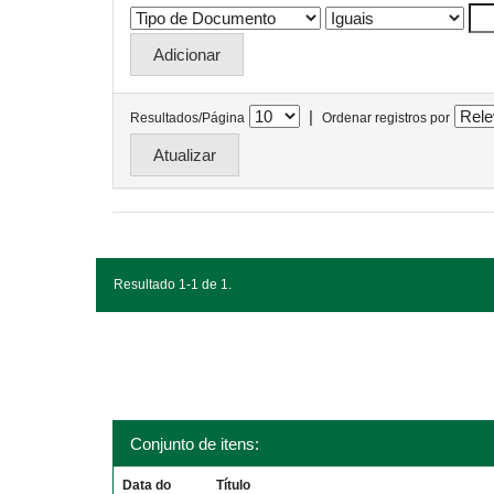
|
Resultados/Página
Ordenar registros por
Resultado 1-1 de 1.
Conjunto de itens:
Data do
Título